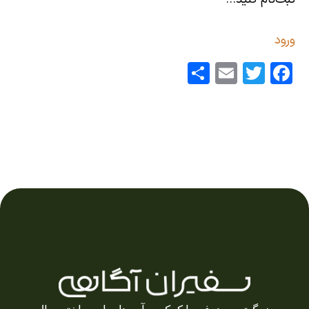
ورود
S
E
T
F
ha
m
w
ac
re
ai
itt
eb
l
er
o
o
k